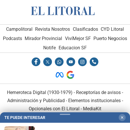
Campolitoral
Revista Nosotros
Clasificados
CYD Litoral
Podcasts
Mirador Provincial
VivíMejor SF
Puerto Negocios
Notife
Educacion SF
Hemeroteca Digital (1930-1979)
-
Receptorías de avisos
-
Administración y Publicidad
-
Elementos institucionales
-
Opcionales con El Litoral
-
MediaKit
TE PUEDE INTERESAR
✕
El Litoral es miembro de: