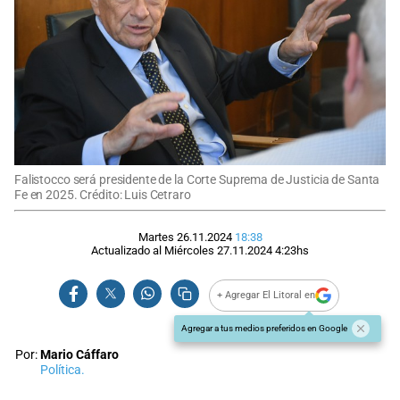
Falistocco será presidente de la Corte Suprema de Justicia de Santa
Fe en 2025. Crédito: Luis Cetraro
Martes 26.11.2024
18:38
Actualizado al
Miércoles 27.11.2024
4:23
hs
+ Agregar El Litoral en
Agregar a tus medios preferidos en Google
Por:
Mario Cáffaro
Política.