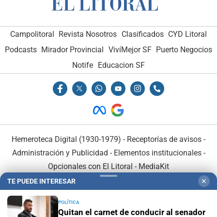
Campolitoral
Revista Nosotros
Clasificados
CYD Litoral
Podcasts
Mirador Provincial
VivíMejor SF
Puerto Negocios
Notife
Educacion SF
Hemeroteca Digital (1930-1979)
-
Receptorías de avisos
-
Administración y Publicidad
-
Elementos institucionales
-
Opcionales con El Litoral
-
MediaKit
TE PUEDE INTERESAR
✕
El Litoral es miembro de:
POLÍTICA
Quitan el carnet de conducir al senador