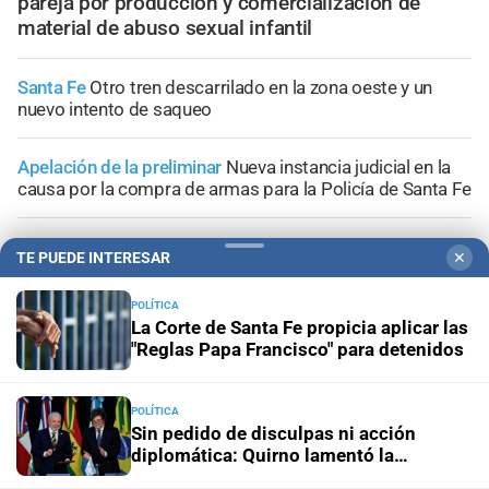
pareja por producción y comercialización de
material de abuso sexual infantil
Santa Fe
Otro tren descarrilado en la zona oeste y un
nuevo intento de saqueo
Apelación de la preliminar
Nueva instancia judicial en la
causa por la compra de armas para la Policía de Santa Fe
Geriátrico del horror
Ratifican tres denuncias previas al
TE PUEDE INTERESAR
✕
incendio y piden que la prueba se incorpore a la
investigación
POLÍTICA
La Corte de Santa Fe propicia aplicar las
En Clucellas
Accidente fatal en la Autovía 19: volcó un
"Reglas Papa Francisco" para detenidos
camión frigorífico y murió uno de sus ocupantes
POLÍTICA
Sin pedido de disculpas ni acción
diplomática: Quirno lamentó la
“decisión unilateral de Brasil”