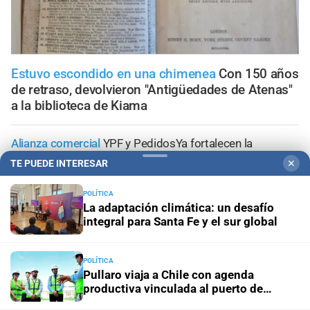
Estuvo escondido en una chimenea
Con 150 años
de retraso, devolvieron "Antigüedades de Atenas"
a la biblioteca de Kiama
Alianza comercial
YPF y PedidosYa fortalecen la
presencia de Full en el principal ecosistema de delivery
TE PUEDE INTERESAR
✕
del país
POLÍTICA
La adaptación climática: un desafío
Propiedad privada y derechos
Fiscalías ambientales
integral para Santa Fe y el sur global
cuestionan la reforma por su posible regresión en
materia ambiental
POLÍTICA
El diario cumple 108 años
10 hechos que marcaron la
Pullaro viaja a Chile con agenda
historia de Santa Fe, vistos desde la óptica de El Litoral
productiva vinculada al puerto de
Rosario