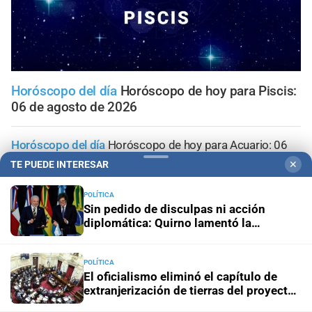
Horóscopo del día
Horóscopo de hoy para Piscis:
06 de agosto de 2026
Horóscopo del día
Horóscopo de hoy para Acuario: 06
de agosto de 2026
TE PUEDE INTERESAR
✕
Horóscopo del día
Horóscopo de hoy para Capricornio:
POLÍTICA
Sin pedido de disculpas ni acción
06 de agosto de 2026
diplomática: Quirno lamentó la
“decisión unilateral de Brasil”
Horóscopo del día
Horóscopo de hoy para Sagitario: 06
de agosto de 2026
POLÍTICA
El oficialismo eliminó el capítulo de
extranjerización de tierras del proyecto
Horóscopo del día
Horóscopo de hoy para Escorpio: 06
de propiedad privada
de agosto de 2026