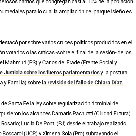
umerosos barrios que congregan casi al 10% de la población
humedales para lo cual la ampliación del parque isleño es
estacó por sobre varios cruces políticos producidos en el
votados o las críticas -sobre el final de la sesión- de los
sel Mahmud (PS) y Carlos del Frade (Frente Social y
e Justicia sobre los fueros parlamentarios
y la postura
a y Familia) sobre
la revisión del fallo de Chiara Díaz.
 de Santa Fe la ley sobre regularización dominial de
usieron los alcances Dámaris Pachiotti (Ciudad Futura)
osario; Lucila De Ponti (PJ) desde el trabajo realizado
o Boscarol (UCR) y Ximena Sola (Pro) subrayando el