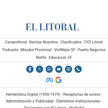
Campolitoral
Revista Nosotros
Clasificados
CYD Litoral
Podcasts
Mirador Provincial
VivíMejor SF
Puerto Negocios
Notife
Educacion SF
Hemeroteca Digital (1930-1979)
-
Receptorías de avisos
-
Administración y Publicidad
-
Elementos institucionales
-
Opcionales con El Litoral
-
MediaKit