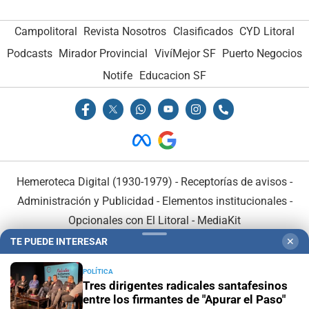
Campolitoral
Revista Nosotros
Clasificados
CYD Litoral
Podcasts
Mirador Provincial
VivíMejor SF
Puerto Negocios
Notife
Educacion SF
Hemeroteca Digital (1930-1979)
-
Receptorías de avisos
-
Administración y Publicidad
-
Elementos institucionales
-
Opcionales con El Litoral
-
MediaKit
TE PUEDE INTERESAR
✕
El Litoral es miembro de:
POLÍTICA
Tres dirigentes radicales santafesinos
entre los firmantes de "Apurar el Paso"