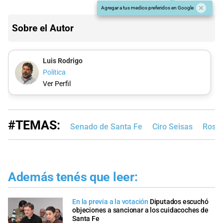
Agregar a tus medios preferidos en Google
Sobre el Autor
Luis Rodrigo
Política
Ver Perfil
#TEMAS:
Senado de Santa Fe
Ciro Seisas
Rosar
Además tenés que leer:
En la previa a la votación
Diputados escuchó
objeciones a sancionar a los cuidacoches de
Santa Fe