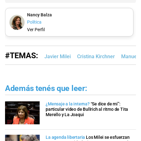
Nancy Balza
Política
Ver Perfil
#TEMAS:
Javier Milei
Cristina Kirchner
Manuel 
Además tenés que leer:
¿Mensaje a la interna?
“Se dice de mí”:
particular video de Bullrich al ritmo de Tita
Merello y La Joaqui
La agenda libertaria
Los Milei se esfuerzan