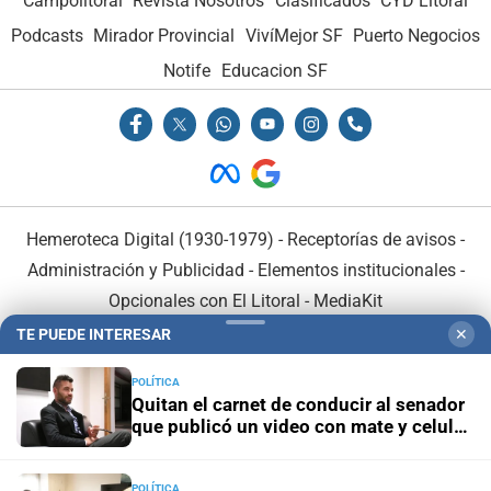
Campolitoral
Revista Nosotros
Clasificados
CYD Litoral
Podcasts
Mirador Provincial
VivíMejor SF
Puerto Negocios
Notife
Educacion SF
Hemeroteca Digital (1930-1979)
-
Receptorías de avisos
-
Administración y Publicidad
-
Elementos institucionales
-
Opcionales con El Litoral
-
MediaKit
TE PUEDE INTERESAR
✕
El Litoral es miembro de:
POLÍTICA
Quitan el carnet de conducir al senador
que publicó un video con mate y celular
al volante
POLÍTICA