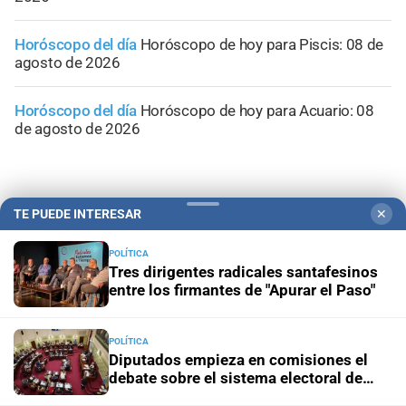
Horóscopo del día
Horóscopo de hoy para Piscis: 08 de
agosto de 2026
Horóscopo del día
Horóscopo de hoy para Acuario: 08
de agosto de 2026
TE PUEDE INTERESAR
✕
POLÍTICA
Tres dirigentes radicales santafesinos
entre los firmantes de "Apurar el Paso"
POLÍTICA
Diputados empieza en comisiones el
debate sobre el sistema electoral de
Campolitoral
Revista Nosotros
Clasificados
CYD Litoral
Santa Fe