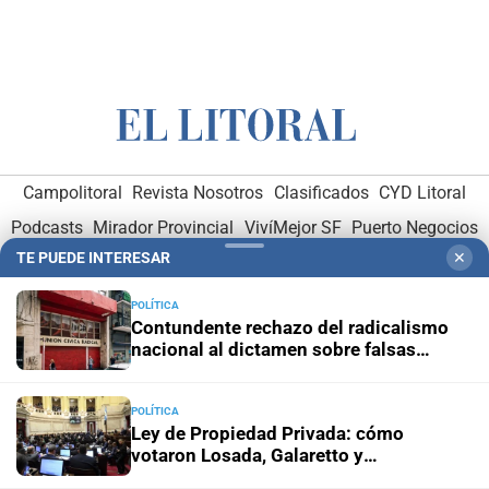
Campolitoral
Revista Nosotros
Clasificados
CYD Litoral
Podcasts
Mirador Provincial
VivíMejor SF
Puerto Negocios
TE PUEDE INTERESAR
✕
Notife
Educacion SF
POLÍTICA
Contundente rechazo del radicalismo
nacional al dictamen sobre falsas
denuncias
POLÍTICA
Hemeroteca Digital (1930-1979)
-
Receptorías de avisos
-
Ley de Propiedad Privada: cómo
votaron Losada, Galaretto y
Administración y Publicidad
-
Elementos institucionales
-
Lewandowski en el Senado