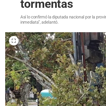
tormentas
Así lo confirmó la diputada nacional por la pro
inmediata”, adelantó.