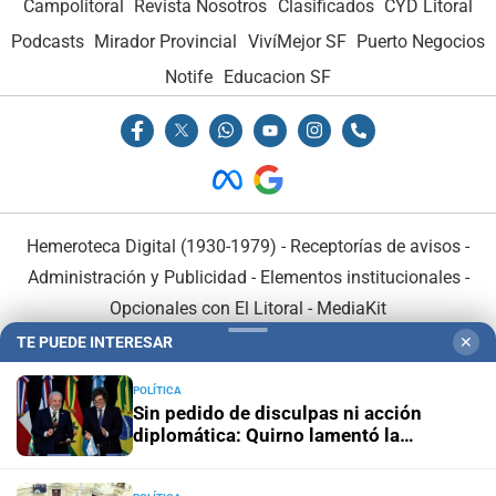
Campolitoral
Revista Nosotros
Clasificados
CYD Litoral
Podcasts
Mirador Provincial
VivíMejor SF
Puerto Negocios
Notife
Educacion SF
Hemeroteca Digital (1930-1979)
-
Receptorías de avisos
-
Administración y Publicidad
-
Elementos institucionales
-
Opcionales con El Litoral
-
MediaKit
TE PUEDE INTERESAR
✕
El Litoral es miembro de:
POLÍTICA
Sin pedido de disculpas ni acción
diplomática: Quirno lamentó la
“decisión unilateral de Brasil”