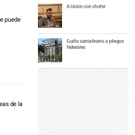
A Unión con chofer
se puede
Guiño santafesino a pliegos
federales
eas de la