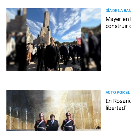
DÍA DE LA BA
Mayer en 
construir 
ACTO POR EL 
En Rosario
libertad”