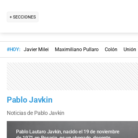
+ SECCIONES
#HOY:
Javier Milei
Maximiliano Pullaro
Colón
Unión
Pablo Javkin
Noticias de Pablo Javkin
Pablo Lautaro Javkin, nacido el 19 de noviembre
de 1971 en Rosario, es un abogado, docente