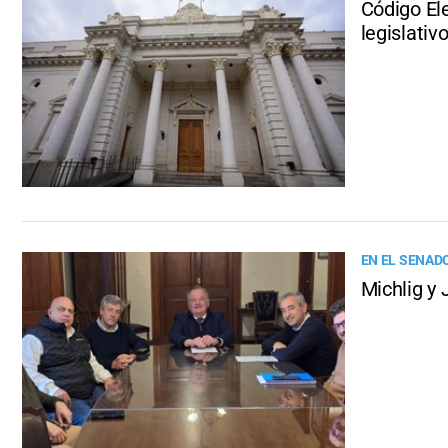
Código Ele
legislativ
EN EL SENAD
Michlig y 