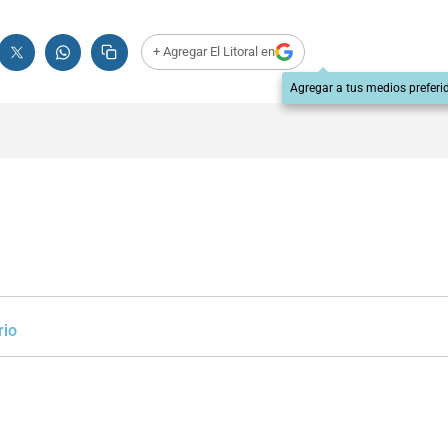
+ Agregar El Litoral en
Agregar a tus medios preferi
rio