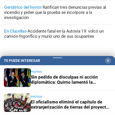
Geriátrico del horror
Ratifican tres denuncias previas al
incendio y piden que la prueba se incorpore a la
investigación
En Clucellas
Accidente fatal en la Autovía 19: volcó un
camión frigorífico y murió uno de sus ocupantes
TE PUEDE INTERESAR
✕
+
Información General
POLÍTICA
Sin pedido de disculpas ni acción
diplomática: Quirno lamentó la
“decisión unilateral de Brasil”
POLÍTICA
El oficialismo eliminó el capítulo de
extranjerización de tierras del proyecto
de propiedad privada