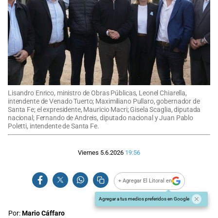
Lisandro Enrico, ministro de Obras Públicas, Leonel Chiarella,
intendente de Venado Tuerto; Maximiliano Pullaro, gobernador de
Santa Fe; el expresidente, Mauricio Macri; Gisela Scaglia, diputada
nacional; Fernando de Andreis, diputado nacional y Juan Pablo
Poletti, intendente de Santa Fe.
Viernes 5.6.2026
19:56
+ Agregar El Litoral en
Agregar a tus medios preferidos en Google
Por:
Mario Cáffaro