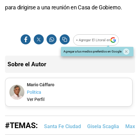
para dirigirse a una reunión en Casa de Gobierno.
+ Agregar El Litoral en
Agregar a tus medios preferidos en Google
Sobre el Autor
Mario Cáffaro
Política
Ver Perfil
#TEMAS:
Santa Fe Ciudad
Gisela Scaglia
Maximi