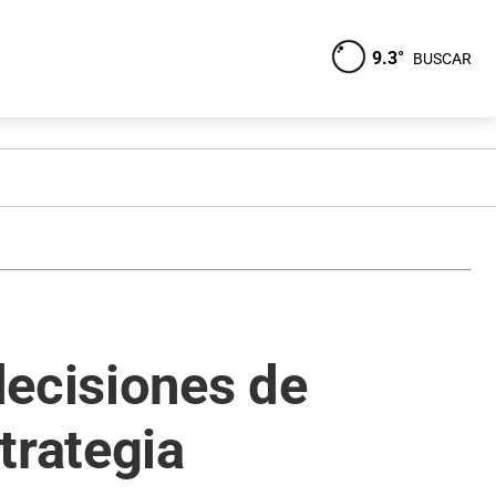
9.3°
BUSCAR
decisiones de
trategia