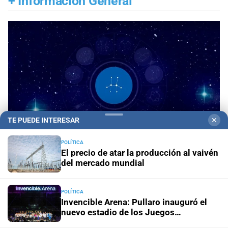
+
Información General
TE PUEDE INTERESAR
✕
POLÍTICA
El precio de atar la producción al vaivén
del mercado mundial
Horóscopo del día
Horóscopo de hoy para Piscis:
09 de agosto de 2026
POLÍTICA
Invencible Arena: Pullaro inauguró el
nuevo estadio de los Juegos
Horóscopo del día
Horóscopo de hoy para Acuario: 09
Suramericanos 2026
de agosto de 2026