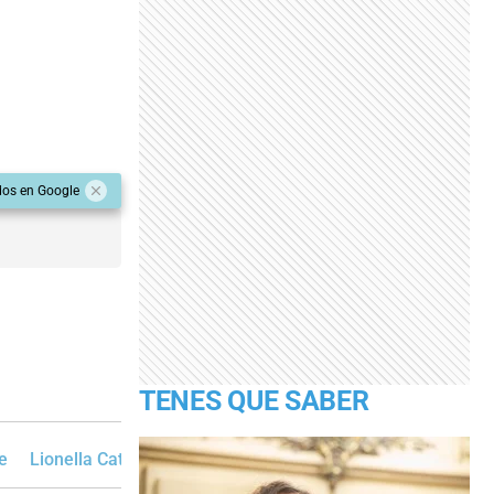
dos en Google
TENES QUE SABER
e
Lionella Cattalini
Juan Cruz Cándido