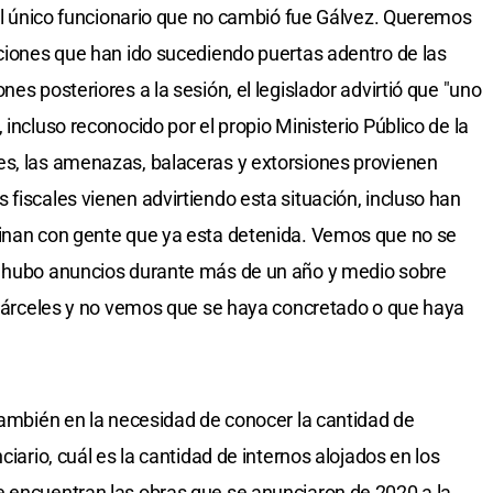
y el único funcionario que no cambió fue Gálvez. Queremos
aciones que han ido sucediendo puertas adentro de las
es posteriores a la sesión, el legislador advirtió que "uno
 incluso reconocido por el propio Ministerio Público de la
es, las amenazas, balaceras y extorsiones provienen
fiscales vienen advirtiendo esta situación, incluso han
minan con gente que ya esta detenida. Vemos que no se
, hubo anuncios durante más de un año y medio sobre
s cárceles y no vemos que se haya concretado o que haya
 también en la necesidad de conocer la cantidad de
ciario, cuál es la cantidad de internos alojados en los
e encuentran las obras que se anunciaron de 2020 a la