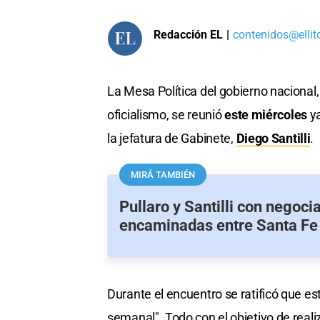
Redacción EL
|
contenidos@ellit
La Mesa Política del gobierno nacional,
oficialismo, se reunió
este miércoles
ya
la jefatura de Gabinete,
Diego Santilli
.
MIRÁ TAMBIÉN
Pullaro y Santilli con negoci
encaminadas entre Santa Fe
Durante el encuentro se ratificó que e
semanal". Todo con el objetivo de real