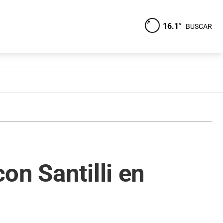
16.1°
BUSCAR
on Santilli en