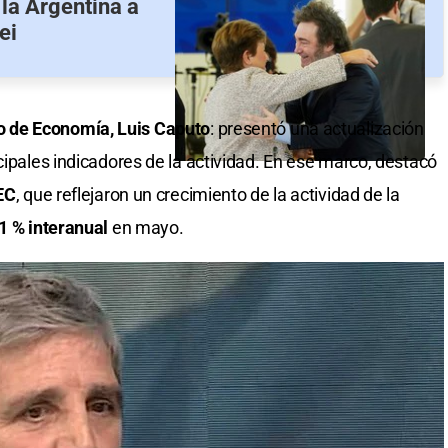
 la Argentina a
ei
o de Economía, Luis Caputo
: presentó una actualización
cipales indicadores de la actividad. En ese marco, destacó
EC
, que reflejaron un crecimiento de la actividad de la
,1 % interanual
en mayo.