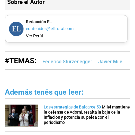
Sobre el Autor
Redacción EL
contenidos@ellitoral.com
Ver Perfil
#TEMAS:
Federico Sturzenegger
Javier Milei
Go
Además tenés que leer:
Las estrategias de Balcarce 50
Milei mantiene
la defensa de Adorni, resalta la baja de la
inflación y potencia su pelea con el
periodismo