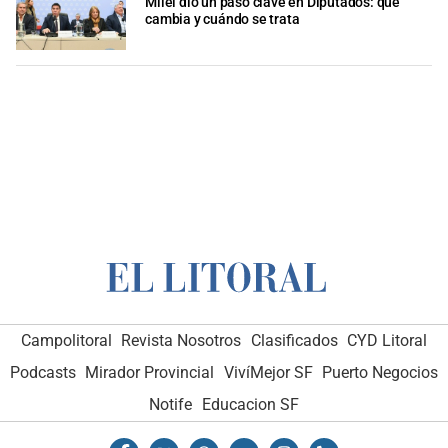
Milei dio un paso clave en Diputados: qué
cambia y cuándo se trata
Campolitoral
Revista Nosotros
Clasificados
CYD Litoral
Podcasts
Mirador Provincial
VivíMejor SF
Puerto Negocios
Notife
Educacion SF