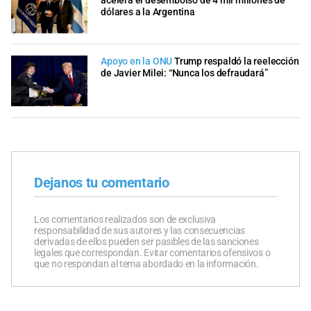
acelera el desembolso de 4 mil millones de
dólares a la Argentina
Apoyo en la ONU
Trump respaldó la reelección
de Javier Milei: “Nunca los defraudará”
Dejanos tu comentario
Los comentarios realizados son de exclusiva
responsabilidad de sus autores y las consecuencias
derivadas de ellos pueden ser pasibles de las sanciones
legales que correspondan. Evitar comentarios ofensivos o
que no respondan al tema abordado en la información.