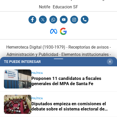
Notife
Educacion SF
Hemeroteca Digital (1930-1979)
-
Receptorías de avisos
-
Administración y Publicidad
-
Elementos institucionales
-
Opcionales con El Litoral
-
MediaKit
TE PUEDE INTERESAR
✕
POLÍTICA
El Litoral es miembro de:
Proponen 11 candidatos a fiscales
generales del MPA de Santa Fe
POLÍTICA
Diputados empieza en comisiones el
debate sobre el sistema electoral de
En Asociación con:
Santa Fe