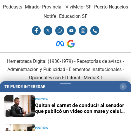
Podcasts
Mirador Provincial
VivíMejor SF
Puerto Negocios
Notife
Educacion SF
Hemeroteca Digital (1930-1979)
-
Receptorías de avisos
-
Administración y Publicidad
-
Elementos institucionales
-
Opcionales con El Litoral
-
MediaKit
TE PUEDE INTERESAR
✕
El Litoral es miembro de:
POLÍTICA
Quitan el carnet de conducir al senador
que publicó un video con mate y celular
al volante
POLÍTICA