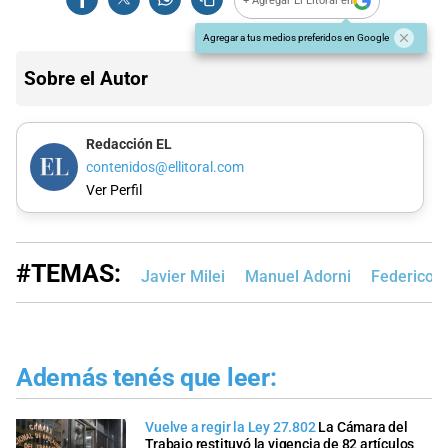
+ Agregar El Litoral en
Agregar a tus medios preferidos en Google
Sobre el Autor
Redacción EL
contenidos@ellitoral.com
Ver Perfil
#TEMAS:
Javier Milei
Manuel Adorni
Federico 
Además tenés que leer:
Vuelve a regir la Ley 27.802
La Cámara del
Trabajo restituyó la vigencia de 82 artículos