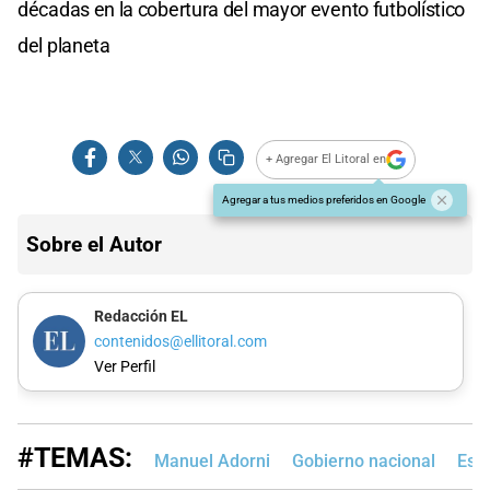
décadas en la cobertura del mayor evento futbolístico
del planeta
+ Agregar El Litoral en
Agregar a tus medios preferidos en Google
Sobre el Autor
Redacción EL
contenidos@ellitoral.com
Ver Perfil
#TEMAS:
Manuel Adorni
Gobierno nacional
Est