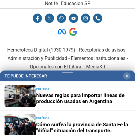
Notife
Educacion SF
Hemeroteca Digital (1930-1979)
-
Receptorías de avisos
-
Administración y Publicidad
-
Elementos institucionales
-
Opcionales con El Litoral
-
MediaKit
TE PUEDE INTERESAR
✕
El Litoral es miembro de:
POLÍTICA
Nuevas reglas para importar líneas de
producción usadas en Argentina
POLÍTICA
En Asociación con:
Cómo surfea la provincia de Santa Fe la
"difícil" situación del transporte