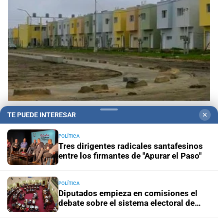
Esmeralda Este II: la Villa Suramericana que
TE PUEDE INTERESAR
✕
después de los Juegos será hogar de 346
familias
POLÍTICA
Tres dirigentes radicales santafesinos
entre los firmantes de "Apurar el Paso"
POLÍTICA
Diputados empieza en comisiones el
debate sobre el sistema electoral de
Santa Fe