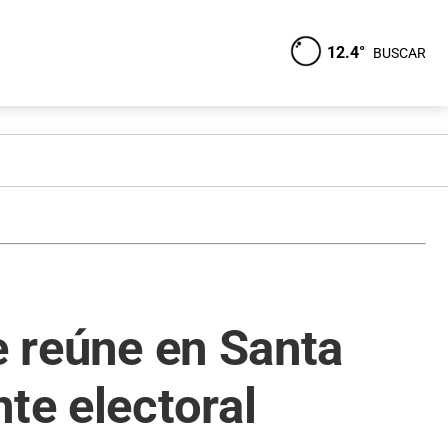
12.4°
BUSCAR
e reúne en Santa
te electoral