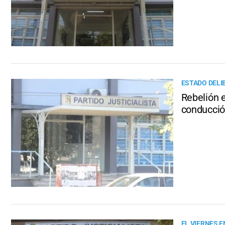
ESTADO DELI
Rebelión e
conducci
EL VIERNES E