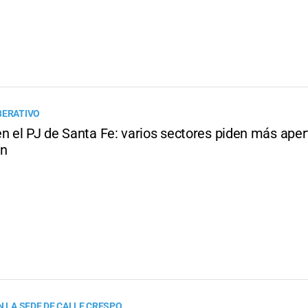
BERATIVO
n el PJ de Santa Fe: varios sectores piden más apert
ón
N LA SEDE DE CALLE CRESPO