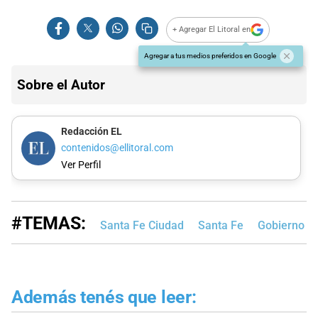
+ Agregar El Litoral en
Agregar a tus medios preferidos en Google
Sobre el Autor
Redacción EL
contenidos@ellitoral.com
Ver Perfil
#TEMAS:
Santa Fe Ciudad
Santa Fe
Gobierno de
Además tenés que leer: