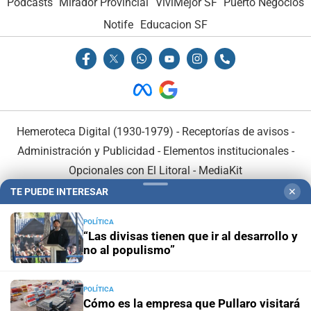
Podcasts
Mirador Provincial
VivíMejor SF
Puerto Negocios
Notife
Educacion SF
Hemeroteca Digital (1930-1979)
-
Receptorías de avisos
-
Administración y Publicidad
-
Elementos institucionales
-
Opcionales con El Litoral
-
MediaKit
TE PUEDE INTERESAR
✕
El Litoral es miembro de:
POLÍTICA
“Las divisas tienen que ir al desarrollo y
no al populismo”
POLÍTICA
En Asociación con:
Cómo es la empresa que Pullaro visitará