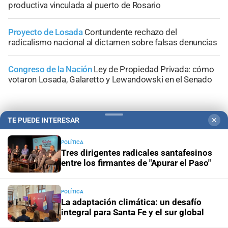
productiva vinculada al puerto de Rosario
Proyecto de Losada
Contundente rechazo del
radicalismo nacional al dictamen sobre falsas denuncias
Congreso de la Nación
Ley de Propiedad Privada: cómo
votaron Losada, Galaretto y Lewandowski en el Senado
TE PUEDE INTERESAR
✕
+
Área Metropolitana
POLÍTICA
Tres dirigentes radicales santafesinos
entre los firmantes de "Apurar el Paso"
POLÍTICA
La adaptación climática: un desafío
integral para Santa Fe y el sur global