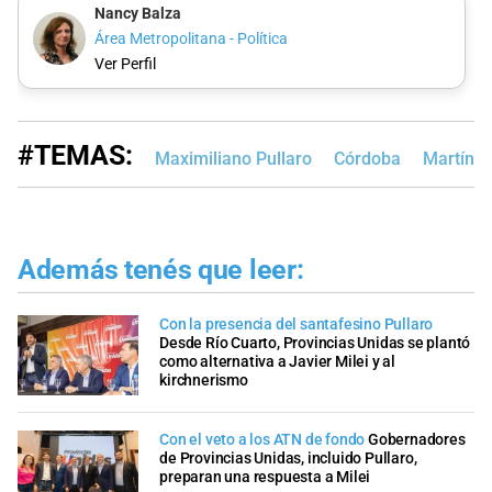
Nancy Balza
Área Metropolitana - Política
Ver Perfil
#TEMAS:
Maximiliano Pullaro
Córdoba
Martín L
Además tenés que leer:
Con la presencia del santafesino Pullaro
Desde Río Cuarto, Provincias Unidas se plantó
como alternativa a Javier Milei y al
kirchnerismo
Con el veto a los ATN de fondo
Gobernadores
de Provincias Unidas, incluido Pullaro,
preparan una respuesta a Milei