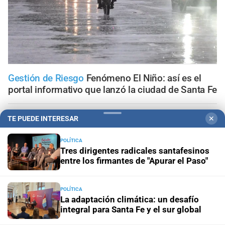
Gestión de Riesgo
Fenómeno El Niño: así es el
portal informativo que lanzó la ciudad de Santa Fe
En Santa Fe
Todo lo que tenés que saber antes de salir
TE PUEDE INTERESAR
✕
de casa en Santa Fe este viernes 7 de agosto
POLÍTICA
Tres dirigentes radicales santafesinos
Viernes 7 de agosto de 2026
El tránsito en la provincia
entre los firmantes de "Apurar el Paso"
de Santa Fe; la información minuto a minuto
Aceleran el recambio de la flota
Santa Fe renovó más de
POLÍTICA
La adaptación climática: un desafío
70 colectivos y el 40% del servicio ya se presta con
integral para Santa Fe y el sur global
unidades modernizadas