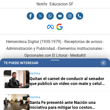
Notife
Educacion SF
Hemeroteca Digital (1930-1979)
-
Receptorías de avisos
-
Administración y Publicidad
-
Elementos institucionales
-
Opcionales con El Litoral
-
MediaKit
TE PUEDE INTERESAR
✕
El Litoral es miembro de:
POLÍTICA
Quitan el carnet de conducir al senador
que publicó un video con mate y celular
al volante
POLÍTICA
En Asociación con:
Santa Fe presentó ante Nación una
iniciativa para mitigar los costos