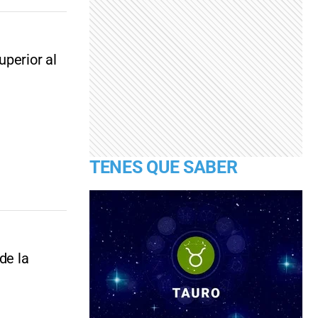
uperior al
TENES QUE SABER
de la