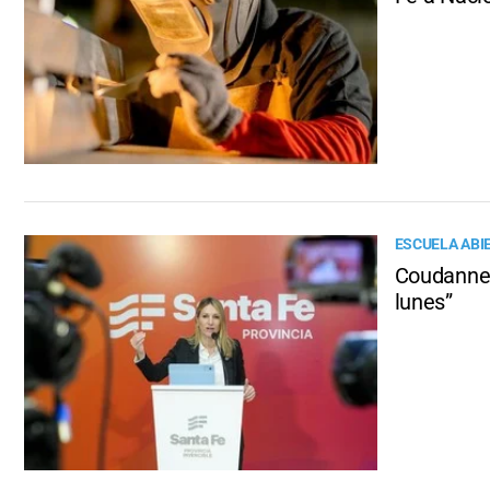
ESCUELA ABI
Coudannes
lunes”