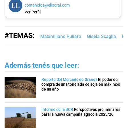
contenidos@ellitoral.com
Ver Perfil
#TEMAS:
Maximiliano Pullaro
Gisela Scaglia
Ma
Además tenés que leer:
Reporte del Mercado de Granos
El poder de
compra de una tonelada de soja en máximos
de un año
Informe de la BCR
Perspectivas preliminares
para la nueva campaña agrícola 2025/26