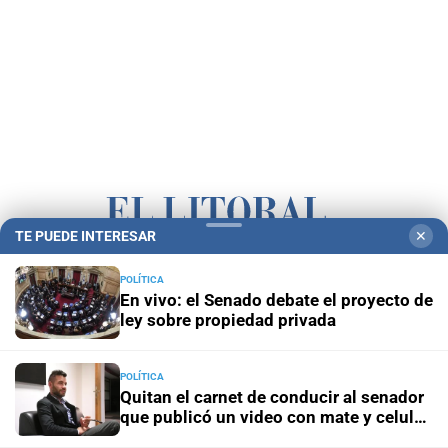
TE PUEDE INTERESAR
✕
Campolitoral
Revista Nosotros
Clasificados
CYD Litoral
POLÍTICA
En vivo: el Senado debate el proyecto de
Podcasts
Mirador Provincial
VivíMejor SF
Puerto Negocios
ley sobre propiedad privada
Notife
Educacion SF
POLÍTICA
Quitan el carnet de conducir al senador
que publicó un video con mate y celular
al volante