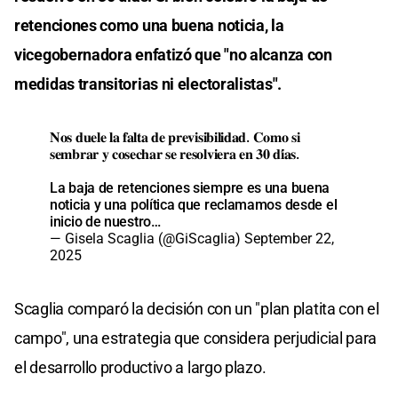
retenciones como una buena noticia, la
vicegobernadora enfatizó que "no alcanza con
medidas transitorias ni electoralistas".
𝐍𝐨𝐬 𝐝𝐮𝐞𝐥𝐞 𝐥𝐚 𝐟𝐚𝐥𝐭𝐚 𝐝𝐞 𝐩𝐫𝐞𝐯𝐢𝐬𝐢𝐛𝐢𝐥𝐢𝐝𝐚𝐝. 𝐂𝐨𝐦𝐨 𝐬𝐢
𝐬𝐞𝐦𝐛𝐫𝐚𝐫 𝐲 𝐜𝐨𝐬𝐞𝐜𝐡𝐚𝐫 𝐬𝐞 𝐫𝐞𝐬𝐨𝐥𝐯𝐢𝐞𝐫𝐚 𝐞𝐧 𝟑𝟎 𝐝𝐢́𝐚𝐬.
La baja de retenciones siempre es una buena
noticia y una política que reclamamos desde el
inicio de nuestro…
— Gisela Scaglia (@GiScaglia)
September 22,
2025
Scaglia comparó la decisión con un "plan platita con el
campo", una estrategia que considera perjudicial para
el desarrollo productivo a largo plazo.