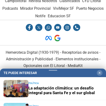
Campolitoral
Revista Nosotros
Clasificados
CYD Litoral
Podcasts
Mirador Provincial
VivíMejor SF
Puerto Negocios
Notife
Educacion SF
Hemeroteca Digital (1930-1979)
-
Receptorías de avisos
-
Administración y Publicidad
-
Elementos institucionales
-
Opcionales con El Litoral
-
MediaKit
TE PUEDE INTERESAR
✕
El Litoral es miembro de:
POLÍTICA
La adaptación climática: un desafío
integral para Santa Fe y el sur global