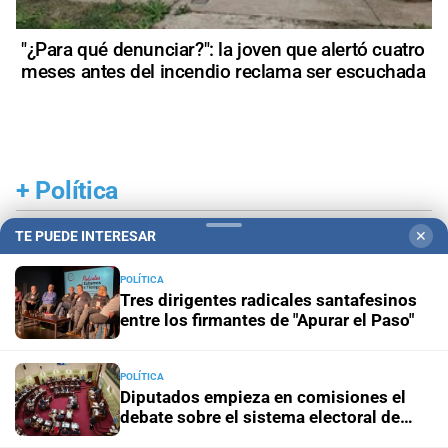
"¿Para qué denunciar?": la joven que alertó cuatro
meses antes del incendio reclama ser escuchada
+
Política
TE PUEDE INTERESAR
✕
POLÍTICA
Tres dirigentes radicales santafesinos
entre los firmantes de "Apurar el Paso"
POLÍTICA
Diputados empieza en comisiones el
debate sobre el sistema electoral de
Santa Fe