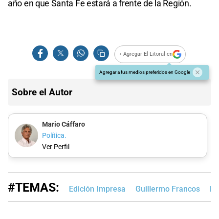
año en que Santa Fe estará a frente de la Región.
+ Agregar El Litoral en
Agregar a tus medios preferidos en Google
Sobre el Autor
Mario Cáffaro
Política.
Ver Perfil
#TEMAS:
Edición Impresa
Guillermo Francos
Ro