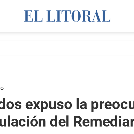
to
ados expuso la preoc
ulación del Remedia