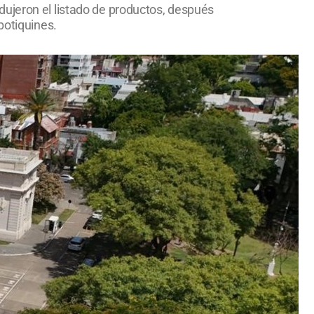
dujeron el listado de productos, después
botiquines.