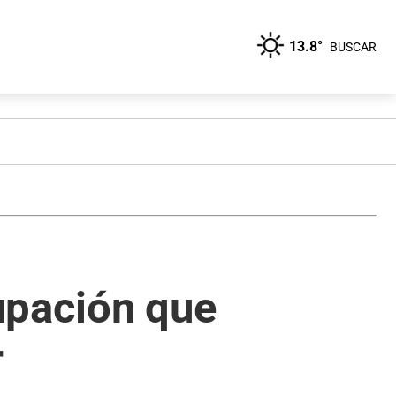
13.8°
BUSCAR
upación que
r