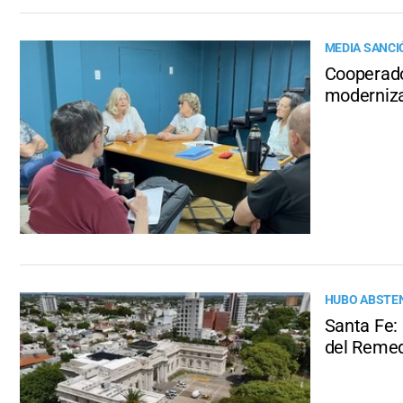
MEDIA SANCI
Cooperado
moderniza
HUBO ABSTEN
Santa Fe:
del Remed