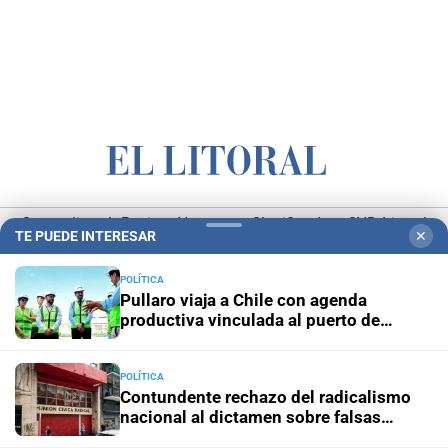
Campolitoral
Revista Nosotros
Clasificados
CYD Litoral
TE PUEDE INTERESAR
✕
Podcasts
Mirador Provincial
VivíMejor SF
Puerto Negocios
POLÍTICA
Notife
Educacion SF
Pullaro viaja a Chile con agenda
productiva vinculada al puerto de
Rosario
POLÍTICA
Contundente rechazo del radicalismo
nacional al dictamen sobre falsas
denuncias
Hemeroteca Digital (1930-1979)
-
Receptorías de avisos
-