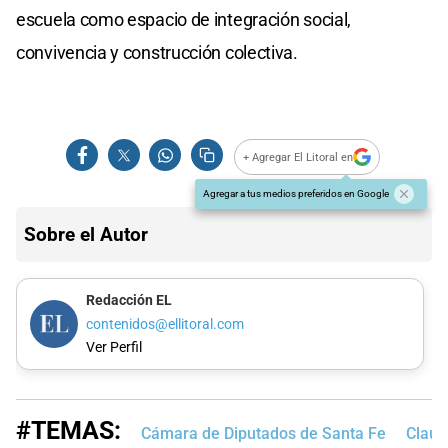
escuela como espacio de integración social,
convivencia y construcción colectiva.
+ Agregar El Litoral en
Agregar a tus medios preferidos en Google
Sobre el Autor
Redacción EL
contenidos@ellitoral.com
Ver Perfil
#TEMAS:
Cámara de Diputados de Santa Fe
Claud