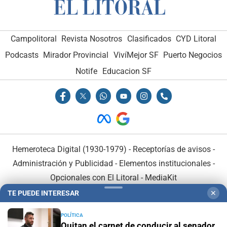
Campolitoral
Revista Nosotros
Clasificados
CYD Litoral
Podcasts
Mirador Provincial
VivíMejor SF
Puerto Negocios
Notife
Educacion SF
Hemeroteca Digital (1930-1979)
-
Receptorías de avisos
-
Administración y Publicidad
-
Elementos institucionales
-
Opcionales con El Litoral
-
MediaKit
TE PUEDE INTERESAR
✕
El Litoral es miembro de:
POLÍTICA
Quitan el carnet de conducir al senador