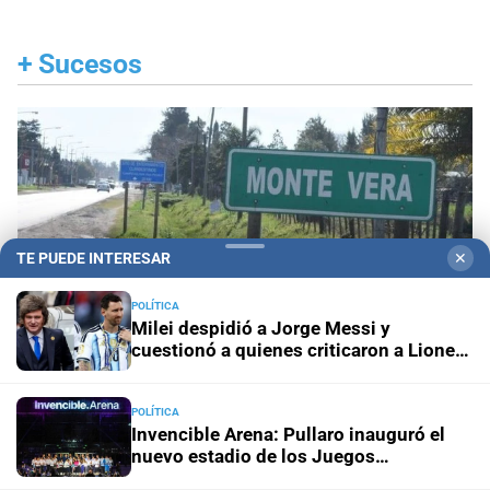
+
Sucesos
TE PUEDE INTERESAR
✕
POLÍTICA
Milei despidió a Jorge Messi y
cuestionó a quienes criticaron a Lionel
durante el Mundial
POLÍTICA
Invencible Arena: Pullaro inauguró el
Condenado
Cinco años de prisión por asaltar y
nuevo estadio de los Juegos
golpear a su propia madre en Monte Vera
Suramericanos 2026