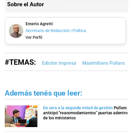
Sobre el Autor
Emerio Agretti
Secretario de Redacción | Política
Ver Perfil
#TEMAS:
Edición Impresa
Maximiliano Pullaro
C
Además tenés que leer:
De cara a la segunda mitad de gestión
Pullaro
anticipó "reacomodamientos” puertas adentro
de los ministerios