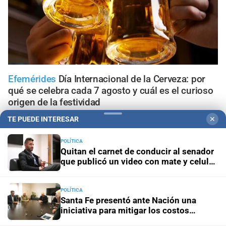
Efemérides
Día Internacional de la Cerveza: por
qué se celebra cada 7 agosto y cuál es el curioso
origen de la festividad
TE PUEDE INTERESAR
✕
Alemania - Australia
El 80 % de las especies de
mariposas se está mudando
POLÍTICA
Quitan el carnet de conducir al senador
que publicó un video con mate y celular
Sorteo Aniversario
Quini 6: pozo de $20.000 millones,
al volante
con 3 millones de dólares del Siempre Sale
POLÍTICA
Santa Fe presentó ante Nación una
Visitas guiadas
Las escuelas santafesinas vivirán de
iniciativa para mitigar los costos
cerca los Juegos Suramericanos 2026
energéticos en la industria