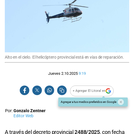
Alto en el cielo. El helicóptero provincial está en vías de reparación.
Jueves 2.10.2025
9:19
+ Agregar El Litoral en
Agregar a tus medios preferidos en Google
Por:
Gonzalo Zentner
Editor Web
A través del decreto provincial
2
488/2025
, con fecha