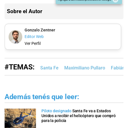
Sobre el Autor
Gonzalo Zentner
Editor Web
Ver Perfil
#TEMAS:
Santa Fe
Maximiliano Pullaro
Fabián 
Además tenés que leer:
Piloto designado
Santa Fe va a Estados
Unidos a recibir el helicóptero que compró
para la policía