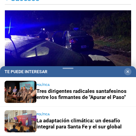
TE PUEDE INTERESAR
✕
POLÍTICA
Tres dirigentes radicales santafesinos
entre los firmantes de "Apurar el Paso"
Villa Oculta
Investigan la muerte de un hombre en
la ciudad de Santa Fe
POLÍTICA
La adaptación climática: un desafío
integral para Santa Fe y el sur global
Hay siete heridos
Chocaron un tren y un colectivo a
metros de La Bombonera