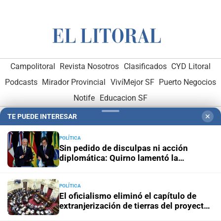
Campolitoral
Revista Nosotros
Clasificados
CYD Litoral
Podcasts
Mirador Provincial
VivíMejor SF
Puerto Negocios
Notife
Educacion SF
TE PUEDE INTERESAR
✕
POLÍTICA
Sin pedido de disculpas ni acción
diplomática: Quirno lamentó la
“decisión unilateral de Brasil”
Hemeroteca Digital (1930-1979)
-
Receptorías de avisos
-
Administración y Publicidad
-
Elementos institucionales
-
POLÍTICA
El oficialismo eliminó el capítulo de
Opcionales con El Litoral
-
MediaKit
extranjerización de tierras del proyecto
de propiedad privada