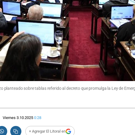
chazo planteado sobre tablas referido al decreto que promulga la Ley de Em
Viernes 3.10.2025
0:28
+ Agregar El Litoral en