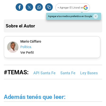
+ Agregar El Litoral en
Agregar a tus medios preferidos en Google
Sobre el Autor
Mario Cáffaro
Política.
Ver Perfil
#TEMAS:
API Santa Fe
Santa Fe
Ley Bases
M
Además tenés que leer: