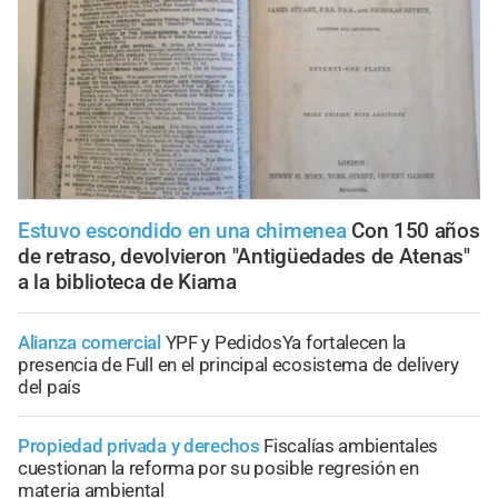
Estuvo escondido en una chimenea
Con 150 años
de retraso, devolvieron "Antigüedades de Atenas"
a la biblioteca de Kiama
Alianza comercial
YPF y PedidosYa fortalecen la
presencia de Full en el principal ecosistema de delivery
del país
Propiedad privada y derechos
Fiscalías ambientales
cuestionan la reforma por su posible regresión en
materia ambiental