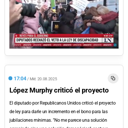
0
seconds
of
0
seconds
17:04
/
Mié.
20.08.2025
López Murphy criticó el proyecto
El diputado por Republicanos Unidos criticó el proyecto
de ley para darle un incremento en el bono para las
jubilaciones mínimas. "No me parece una solución