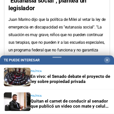
"Eutanasia social", plantea un
legislador
Juan Marino dijo que la política de Milei al vetar la ley de
emergencia en discapacidad es "eutanasia social". "La
situación es muy grave, niños que no pueden continuar
sus terapias, que no pueden ir a las escuelas especiales,
un programa federal que no funciona y no garantiza
medicamentos (...) Está en juego el derecho a la vida y
TE PUEDE INTERESAR
✕
la salud de las personas con discapacidad producto de
POLÍTICA
una política de auténtica eutanasia social de este
En vivo: el Senado debate el proyecto de
desgobierno de Milei", sostuvo Marino.
ley sobre propiedad privada
POLÍTICA
Quitan el carnet de conducir al senador
que publicó un video con mate y celular
al volante
14:48