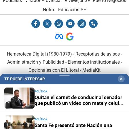
Podcasts
Mirador Provincial
VivíMejor SF
Puerto Negocios
Notife
Educacion SF
Hemeroteca Digital (1930-1979)
-
Receptorías de avisos
-
Administración y Publicidad
-
Elementos institucionales
-
Opcionales con El Litoral
-
MediaKit
TE PUEDE INTERESAR
✕
El Litoral es miembro de:
POLÍTICA
Quitan el carnet de conducir al senador
que publicó un video con mate y celular
al volante
POLÍTICA
En Asociación con:
Santa Fe presentó ante Nación una