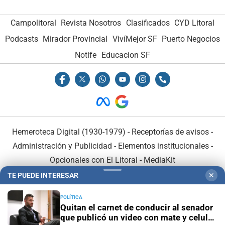
Campolitoral
Revista Nosotros
Clasificados
CYD Litoral
Podcasts
Mirador Provincial
VivíMejor SF
Puerto Negocios
Notife
Educacion SF
Hemeroteca Digital (1930-1979)
-
Receptorías de avisos
-
Administración y Publicidad
-
Elementos institucionales
-
Opcionales con El Litoral
-
MediaKit
TE PUEDE INTERESAR
✕
El Litoral es miembro de:
POLÍTICA
Quitan el carnet de conducir al senador
que publicó un video con mate y celular